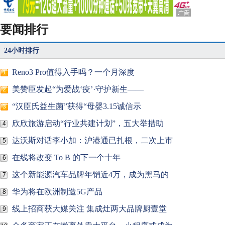
要闻排行
24小时排行
Reno3 Pro值得入手吗？一个月深度
1
美赞臣发起“为爱战‘疫’·守护新生——
2
“汉臣氏益生菌”获得“母婴3.15诚信示
3
欣欣旅游启动“行业共建计划”，五大举措助
4
达沃斯对话李小加：沪港通已扎根，二次上市
5
在线将改变 To B 的下一个十年
6
这个新能源汽车品牌年销近4万，成为黑马的
7
华为将在欧洲制造5G产品
8
线上招商获大媒关注 集成灶两大品牌厨壹堂
9