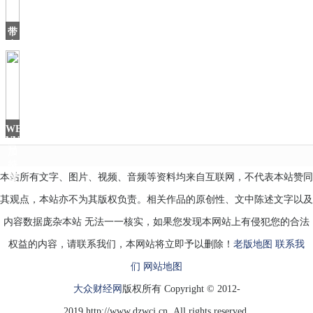
怎
么
带
办？
有
花
瓣
的
东
西
最
WEY
适
VV5
合
加
持
本站所有文字、图片、视频、音频等资料均来自互联网，不代表本站赞同
智
其观点，本站亦不为其版权负责。相关作品的原创性、文中陈述文字以及
内容数据庞杂本站 无法一一核实，如果您发现本网站上有侵犯您的合法
权益的内容，请联系我们，本网站将立即予以删除！
老版地图
联系我
们
网站地图
大众财经网
版权所有 Copyright © 2012-
2019 http://www.dzwcj.cn, All rights reserved.