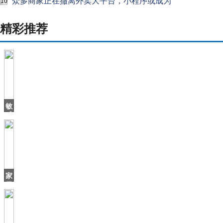
众多商家正在撤离外卖大平台，小程序或成为
10
精彩推荐
敏
感
肌
洗
面
奶
哪
些
家
好
里
用
出
现
烟
雾