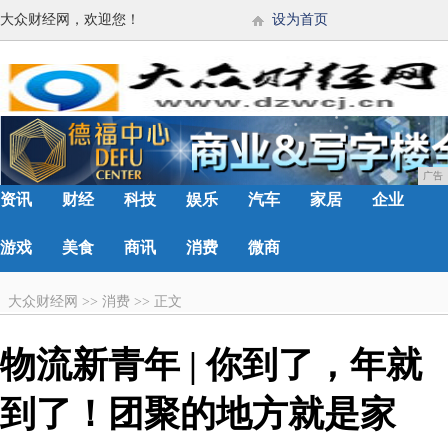
大众财经网，欢迎您！
设为首页
广告
资讯
财经
科技
娱乐
汽车
家居
企业
游戏
美食
商讯
消费
微商
大众财经网
>>
消费
>>
正文
物流新青年 | 你到了，年就
到了！团聚的地方就是家