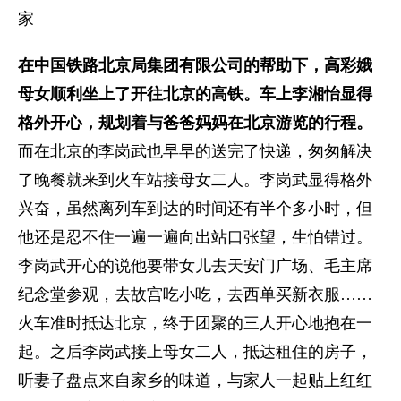
在中国铁路北京局集团有限公司的帮助下，高彩娥
母女顺利坐上了开往北京的高铁。车上李湘怡显得
格外开心，规划着与爸爸妈妈在北京游览的行程。
而在北京的李岗武也早早的送完了快递，匆匆解决
了晚餐就来到火车站接母女二人。李岗武显得格外
兴奋，虽然离列车到达的时间还有半个多小时，但
他还是忍不住一遍一遍向出站口张望，生怕错过。
李岗武开心的说他要带女儿去天安门广场、毛主席
纪念堂参观，去故宫吃小吃，去西单买新衣服……
火车准时抵达北京，终于团聚的三人开心地抱在一
起。之后李岗武接上母女二人，抵达租住的房子，
听妻子盘点来自家乡的味道，与家人一起贴上红红