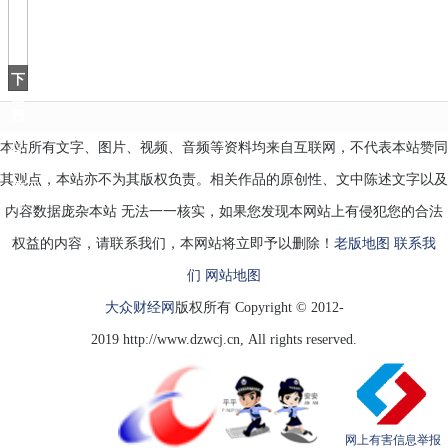
毛
演
戏，
中
下
国
巴
翘
一
本站所有文字、图片、视频、音频等资料均来自互联网，不代表本站赞同
分，
气
其观点，本站亦不为其版权负责。相关作品的原创性、文中陈述文字以及
质
升
内容数据庞杂本站 无法一一核实，如果您发现本网站上有侵犯您的合法
十
权益的内容，请联系我们，本网站将立即予以删除！
老版地图
联系我
们
网站地图
大众财经网
版权所有 Copyright © 2012-
2019 http://www.dzwcj.cn, All rights reserved.
网上有害信息举报