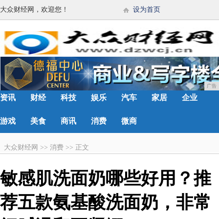
大众财经网，欢迎您！
设为首页
广告
资讯
财经
科技
娱乐
汽车
家居
企业
游戏
美食
商讯
消费
微商
大众财经网
>>
消费
>>
正文
敏感肌洗面奶哪些好用？推
荐五款氨基酸洗面奶，非常