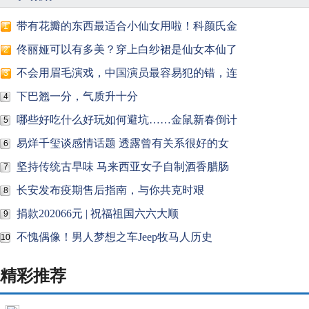
带有花瓣的东西最适合小仙女用啦！科颜氏金
1
佟丽娅可以有多美？穿上白纱裙是仙女本仙了
2
不会用眉毛演戏，中国演员最容易犯的错，连
3
下巴翘一分，气质升十分
4
哪些好吃什么好玩如何避坑……金鼠新春倒计
5
易烊千玺谈感情话题 透露曾有关系很好的女
6
坚持传统古早味 马来西亚女子自制酒香腊肠
7
长安发布疫期售后指南，与你共克时艰
8
捐款202066元 | 祝福祖国六六大顺
9
不愧偶像！男人梦想之车Jeep牧马人历史
10
精彩推荐