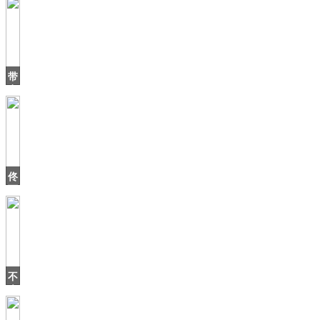
带
有
花
瓣
的
东
西
最
佟
适
丽
合
娅
可
以
有
多
美？
不
穿
会
用
眉