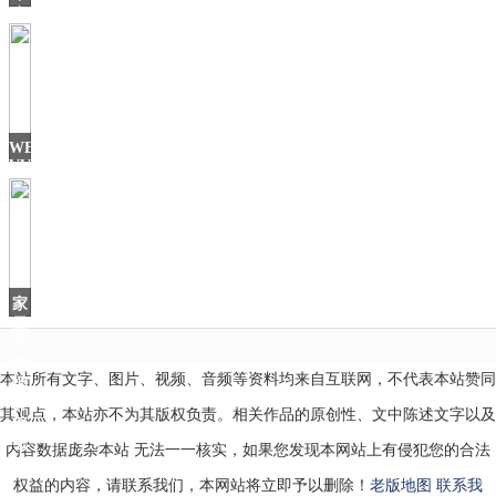
有
用
花
瓣
的
东
西
最
WEY
适
VV5
合
加
持
智
家
里
出
现
本站所有文字、图片、视频、音频等资料均来自互联网，不代表本站赞同
烟
雾
其观点，本站亦不为其版权负责。相关作品的原创性、文中陈述文字以及
怎
么
内容数据庞杂本站 无法一一核实，如果您发现本网站上有侵犯您的合法
办？
权益的内容，请联系我们，本网站将立即予以删除！
老版地图
联系我