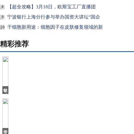
【超全攻略】3月18日，欧斯宝工厂直播团
8
宁波银行上海分行参与举办国资大讲坛“国企
9
干细胞新用途：细胞因子在皮肤修复领域的新
10
精彩推荐
敏
感
肌
洗
面
奶
哪
些
带
好