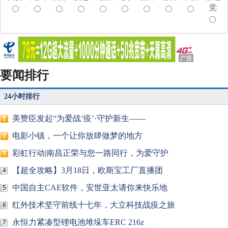
党
要闻排行
24小时排行
美赞臣发起“为爱战‘疫’·守护新生——
1
电影小镇，一个让你放肆做梦的地方
2
彩虹行动|南昌正荣与您一路同行，为爱守护
3
【超全攻略】3月18日，欧斯宝工厂直播团
4
中国自主CAE软件，安世亚太请你来快乐地
5
红外技术坚守前线十七年，大立科技战疫之旅
6
永恒力紧凑型锂电池堆垛车ERC 216z
7