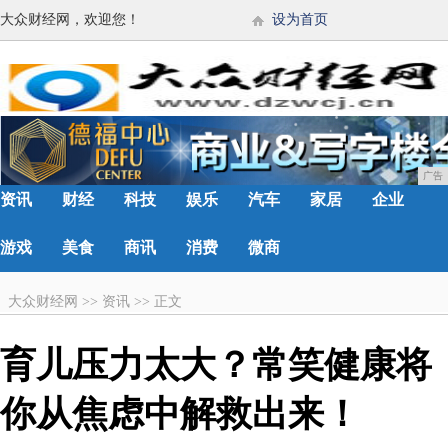
大众财经网，欢迎您！
设为首页
广告
资讯
财经
科技
娱乐
汽车
家居
企业
游戏
美食
商讯
消费
微商
大众财经网
>>
资讯
>>
正文
育儿压力太大？常笑健康将
你从焦虑中解救出来！