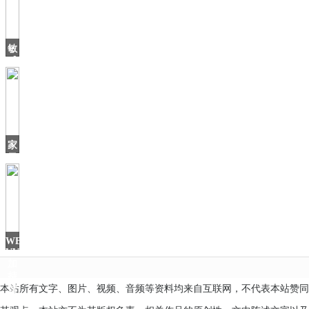
敏
感
肌
洗
面
奶
哪
些
家
好
里
用
出
现
烟
雾
怎
么
WEY
办？
VV5
加
持
本站所有文字、图片、视频、音频等资料均来自互联网，不代表本站赞同
智