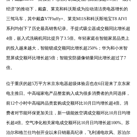
经济”的推动下，戴森、莱克和科沃斯成为拉动清洁类电器增长的
三驾马车，其中戴森V7Fluffy+、莱克M11S和科沃斯地宝T8 AIVI
系列均创下了历史最高销售纪录。手提式吸尘器成交额同比增长超
4倍，嵌入式洗碗机同比提升了3.5倍。年轻家庭在智能家居品类上
的投入越来越大，智能锁成交额同比增长超250%；华为和小米智
慧屏成交额环比增长超5倍；智能安防摄像销量同比增长超过了7
倍。
位于重庆的超5万平方米京东电器超级体验店也在6日迎来了京东家
电主推日。中高端家电产品整套购入成为很多消费者的共同选择，
前12个小时中高端跨品类套购成交额环比10月日均增长超4倍。消
费者对节能环保更加关注，新一级能效空调成交额环比10月日均增
长超4倍。空气净化相关家电成交额环比10月日均增长超100%。苏
泊尔和格兰仕均创开业以来日销最高纪录，飞利浦电吹风、苏泊尔