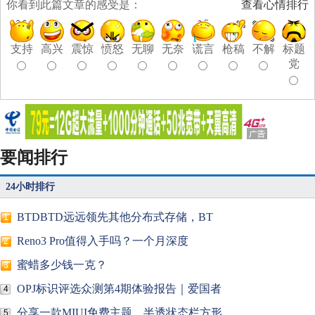
你看到此篇文章的感受是：
查看心情排行
支持
高兴
震惊
愤怒
无聊
无奈
谎言
枪稿
不解
标题
党
要闻排行
24小时排行
BTDBTD远远领先其他分布式存储，BT
1
Reno3 Pro值得入手吗？一个月深度
2
蜜蜡多少钱一克？
3
OPJ标识评选众测第4期体验报告｜爱国者
4
分享一款MIUI免费主题，半透状态栏方形
5