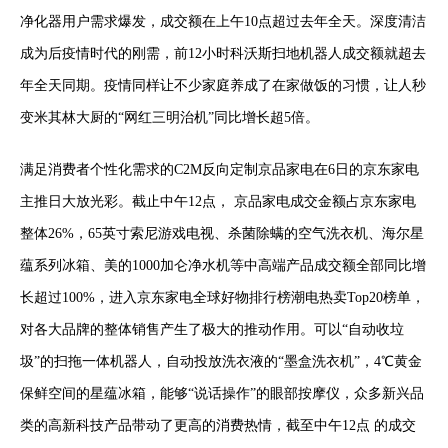
净化器用户需求爆发，成交额在上午10点超过去年全天。深度清洁
成为后疫情时代的刚需，前12小时科沃斯扫地机器人成交额就超去
年全天同期。疫情同样让不少家庭养成了在家做饭的习惯，让人秒
变米其林大厨的“网红三明治机”同比增长超5倍。
满足消费者个性化需求的C2M反向定制京品家电在6日的京东家电
主推日大放光彩。截止中午12点， 京品家电成交金额占京东家电
整体26%，65英寸索尼游戏电视、杀菌除螨的空气洗衣机、海尔星
蕴系列冰箱、美的1000加仑净水机等中高端产品成交额全部同比增
长超过100%，进入京东家电全球好物排行榜潮电热卖Top20榜单，
对各大品牌的整体销售产生了极大的推动作用。可以“自动收垃
圾”的扫拖一体机器人，自动投放洗衣液的“墨盒洗衣机”，4℃黄金
保鲜空间的星蕴冰箱，能够“说话操作”的眼部按摩仪，众多新兴品
类的高新科技产品带动了更高的消费热情，截至中午12点 的成交