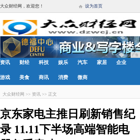
大众财经网，欢迎您！
设为首页
广告
资讯
财经
科技
娱乐
汽车
家居
企业
游戏
美食
商讯
消费
微商
大众财经网
>>
资讯
>>
正文
京东家电主推日刷新销售纪
录 11.11下半场高端智能电