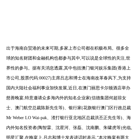
出于海南自贸港的未来可期,多家上市公司都在积极布局。很多全
球的知名财团和金融机构也都参与其中,可以说是全球性的关注,世
界性的参与。据有关消息透露,其中包括澳门银河娱乐集团(香港上
市公司,股票代码:00027)主席吕志和博士在海南改革春风下,为支持
国内大陆社会福利事业加快发展,近日,在澳门丽思卡尔顿酒店举办
慈善晚宴,特意邀请众多海内外的知名企业家(信德集团何超琼女
士、澳门航空总裁陈新先生等)、银行家(花旗银行澳门区行政总裁
Mr Weber LO Wai-pak、渣打银行亚北地区总裁洪丕正先生等)、海
内外知名投资者(陶智霖、沈星河、张磊、沈南鹏、朱啸虎等)光临,
明星汇聚,在晚宴上,吕志和博士发表讲话时表示,“本次晚宴有两大