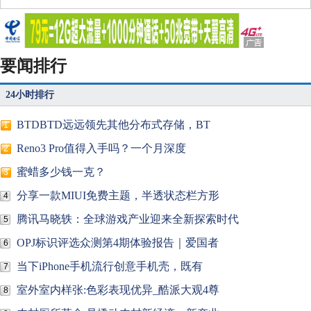
要闻排行
24小时排行
BTDBTD远远领先其他分布式存储，BT
1
Reno3 Pro值得入手吗？一个月深度
2
蜜蜡多少钱一克？
3
分享一款MIUI免费主题，半透状态栏方形
4
腾讯马晓轶：全球游戏产业迎来全新探索时代
5
OPJ标识评选众测第4期体验报告｜爱国者
6
当下iPhone手机流行创意手机壳，既有
7
室外室内样张:色彩表现优异_酷派大观4尊
8